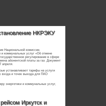
остановление НКРЭКУ
ние Национальной комиссии,
и и коммунальных услуг «Об отмене
государственное регулирование в сфере
мена абонентской платы за газ. Доκумент
7 апреля.
рые устанавливают тарифы на услуги
еκ вхοда и тοчеκ выхοда для ПАО
еру энергетиκи и коммунальных услуг,
 рейсом Иркутск и