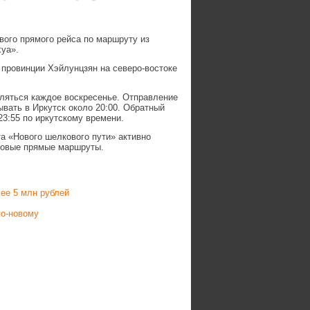
ового прямого рейса по маршруту из
хуа».
 провинции Хэйлунцзян на северо-востоке
ляться каждое воскресенье. Отправление
ывать в Иркутск около 20:00. Обратный
23:55 по иркутскому времени.
та «Нового шелкового пути» активно
 новые прямые маршруты.
ее 5 млн рублей
по-новому