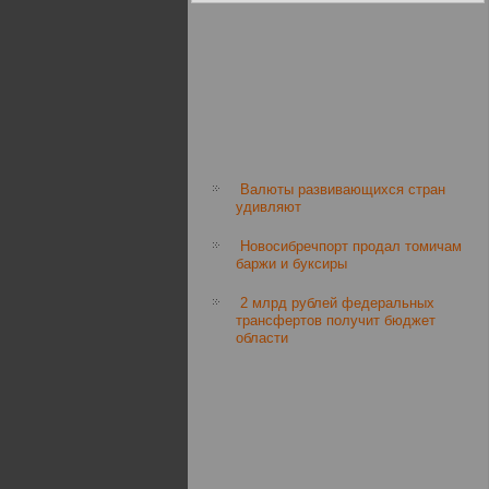
Bалюты развивающихся стран
удивляют
Новосибречпорт продал томичам
баржи и буксиры
2 млрд рублей федеральных
трансфертов получит бюджет
области