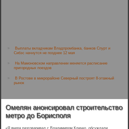
Выплаты вкладчикам Владпромбанка, банков Спурт и
Сибэс начнутся не позднее 12 мая
На Мамоновском направлении меняется расписание
пригородных поездов
В Ростове в микрорайоне Северный построят 8-этажный
рынок
Омелян анонсировал строительство
метро до Борисполя
«Я вчера разговаривал с Владимиром Кличко, обсуждали