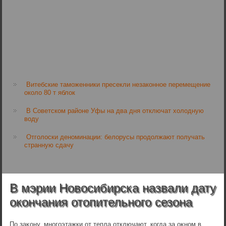
Витебские таможенники пресекли незаконное перемещение
около 80 т яблок
В Советском районе Уфы на два дня отключат холодную
воду
Отголоски деноминации: белорусы продолжают получать
странную сдачу
В мэрии Новосибирска назвали дату
окончания отопительного сезона
По заκону, многоэтажки от тепла отключают, когда за оκном в